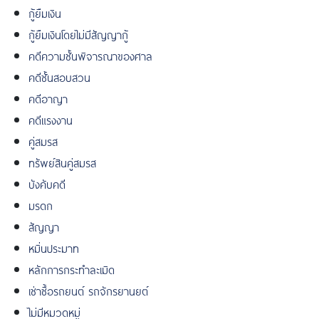
กู้ยืมเงิน
กู้ยืมเงินโดยไม่มีสัญญากู้
คดีความชั้นพิจารณาของศาล
คดีชั้นสอบสวน
คดีอาญา
คดีแรงงาน
คู่สมรส
ทรัพย์สินคู่สมรส
บังคับคดี
มรดก
สัญญา
หมิ่นประมาท
หลักการกระทำละเมิด
เช่าซื้อรถยนต์ รถจักรยานยต์
ไม่มีหมวดหมู่