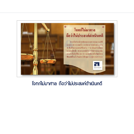
โจทก์ไม่มาศาล ถือว่าไม่ประสงค์ดำเนินคดี