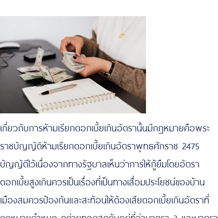
เกี่ยวกับการห้ามเรียกดอกเบี้ยเกินอัตรานั้นมีกฎหมายคือพระ
ราชบัญญัติห้ามเรียกดอกเบี้ยเกินอัตราพุทธศักราช 2475
บัญญัติไว้เนื่องจากทางรัฐบาลเห็นว่าการให้กู้ยืมโดยอัตรา
ดอกเบี้ยสูงเกินควรเป็นเรื่องที่เป็นทางเสื่อมประโยชน์ของบ้าน
เมืองสมควรป้องกันและสะท้อนให้ต้องเสียดอกเบี้ยเกินอัตราที่
กฎหมายกำหนด ดูถ่ายทอดสดกันอยู่ที่ว่ามาตรา 3 และมาตรา