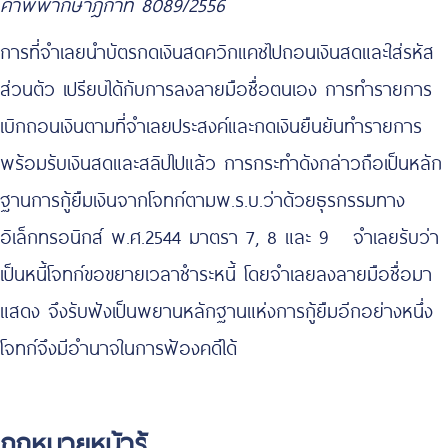
คำพิพากษาฎีกาที่ 8089/2556
การที่จำเลยนำบัตรกดเงินสดควิกแคชไปถอนเงินสดและใส่รหัส
ส่วนตัว เปรียบได้กับการลงลายมือชื่อตนเอง การทำรายการ
เบิกถอนเงินตามที่จำเลยประสงค์และกดเงินยืนยันทำรายการ
พร้อมรับเงินสดและสลิปไปแล้ว การกระทำดังกล่าวถือเป็นหลัก
ฐานการกู้ยืมเงินจากโจทก์ตามพ.ร.บ.ว่าด้วยธุรกรรมทาง
อิเล็กทรอนิกส์ พ.ศ.2544 มาตรา 7, 8 และ 9 จำเลยรับว่า
เป็นหนี้โจทก์ขอขยายเวลาชำระหนี้ โดยจำเลยลงลายมือชื่อมา
แสดง จึงรับฟังเป็นพยานหลักฐานแห่งการกู้ยืมอีกอย่างหนึ่ง
โจทก์จึงมีอำนาจในการฟ้องคดีได้
กฎหมายหน้ารู้