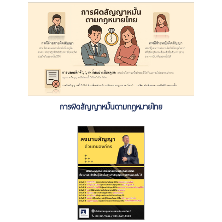
การผิดสัญญาหมั้นตามกฎหมายไทย