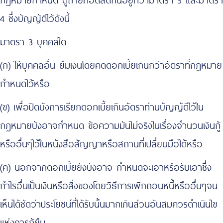
4 ซึ่งบัญญัติไว้ดังนี้
มาตรา 3 บุคคลใด
(ก) ให้บุคคลอื่น ยืมเงินโดยคิดดอกเบี้ยเกินกว่าอัตราที่กฎหมาย
กำหนดไว้หรือ
(ข) เพื่อปิดบังการเรียกดอกเบี้ยเกินอัตราท่านบัญญัติไว้ใน
กฎหมายบังอาจกำหนด ข้อความมันไม่จริงในเรื่องจำนวนเงินกู้
หรืออื่นๆไว้ในหนังสือสัญญาหรือสถานที่เปลี่ยนมือได้หรือ
(ค) นอกจากดอกเบี้ยยังบังอาจ กำหนดจะเอาหรือรับเอาซึ่ง
กำไรอื่นเป็นเงินหรือสิ่งของโดยวิธีการเพิกถอนหนี้หรืออื่นๆจน
เห็นได้ชัดว่าประโยชน์ที่ได้รับนั้นมากเกินส่วนอันสมควรดำเนินไข
แห่งการกู้ยืม