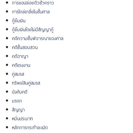
การขอปล่อยตัวชั่วคราว
การไกล่เกลี่ยในชั้นศาล
กู้ยืมเงิน
กู้ยืมเงินโดยไม่มีสัญญากู้
คดีความชั้นพิจารณาของศาล
คดีชั้นสอบสวน
คดีอาญา
คดีแรงงาน
คู่สมรส
ทรัพย์สินคู่สมรส
บังคับคดี
มรดก
สัญญา
หมิ่นประมาท
หลักการกระทำละเมิด