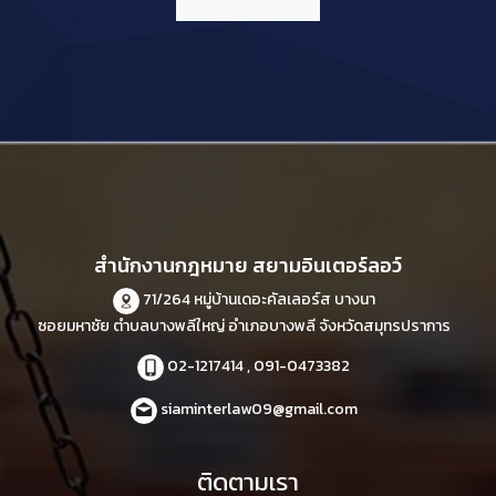
สำนักงานกฎหมาย สยามอินเตอร์ลอว์
71/264 หมู่บ้านเดอะคัลเลอร์ส บางนา
ซอยมหาชัย ตำบลบางพลีใหญ่ อำเภอบางพลี จังหวัดสมุทรปราการ
02-1217414 , 091-0473382
siaminterlaw09@gmail.com
ติดตามเรา