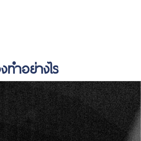
https://www.miyosushi.net/
slot
slot
gov.co/
thailand
depo 5k
องทำอย่างไร