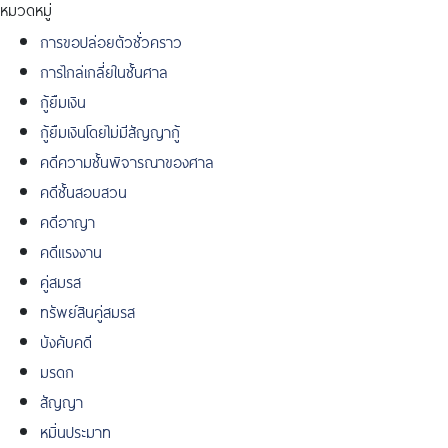
หมวดหมู่
การขอปล่อยตัวชั่วคราว
การไกล่เกลี่ยในชั้นศาล
กู้ยืมเงิน
กู้ยืมเงินโดยไม่มีสัญญากู้
คดีความชั้นพิจารณาของศาล
คดีชั้นสอบสวน
คดีอาญา
คดีแรงงาน
คู่สมรส
ทรัพย์สินคู่สมรส
บังคับคดี
มรดก
สัญญา
หมิ่นประมาท