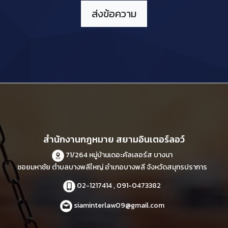
สำนักงานกฎหมาย สยามอินเตอร์ลอว์
71/264 หมู่บ้านเดอะคัลเลอร์ส บางนา
ซอยมหาชัย ตำบลบางพลีใหญ่ อำเภอบางพลี จังหวัดสมุทรปราการ
02-1217414 , 091-0473382
siaminterlaw09@gmail.com