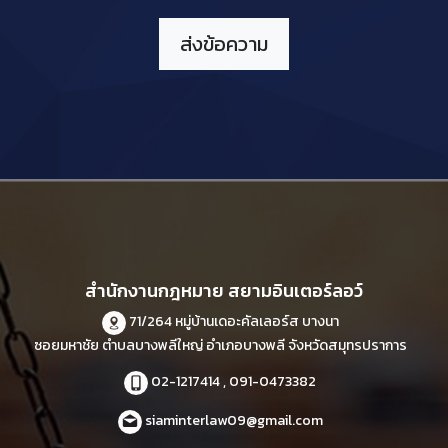
สำนักงานกฎหมาย สยามอินเตอร์ลอว์
71/264 หมู่บ้านเดอะคัลเลอร์ส บางนา
ซอยมหาชัย ตำบลบางพลีใหญ่ อำเภอบางพลี จังหวัดสมุทรปราการ
02-1217414 , 091-0473382
siaminterlaw09@gmail.com