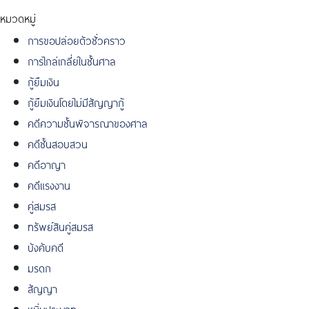
หมวดหมู่
การขอปล่อยตัวชั่วคราว
การไกล่เกลี่ยในชั้นศาล
กู้ยืมเงิน
กู้ยืมเงินโดยไม่มีสัญญากู้
คดีความชั้นพิจารณาของศาล
คดีชั้นสอบสวน
คดีอาญา
คดีแรงงาน
คู่สมรส
ทรัพย์สินคู่สมรส
บังคับคดี
มรดก
สัญญา
หมิ่นประมาท