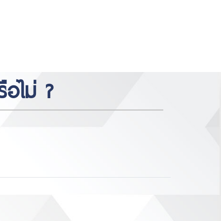
https://www.miyosushi.net/
slot
slot
gov.co/
thailand
depo 5k
ือไม่ ?