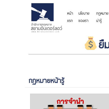
หน้า
นโยบาย
กฎหมาย
แรก
ของเรา
น่ารู้
ยื
กฎหมายหน้ารู้