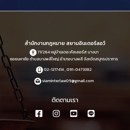
สำนักงานกฎหมาย สยามอินเตอร์ลอว์
71/264 หมู่บ้านเดอะคัลเลอร์ส บางนา
ซอยมหาชัย ตำบลบางพลีใหญ่ อำเภอบางพลี จังหวัดสมุทรปราการ
02-1217414 , 091-0473382
siaminterlaw09@gmail.com
ติดตามเรา