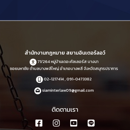
สำนักงานกฎหมาย สยามอินเตอร์ลอว์
71/264 หมู่บ้านเดอะคัลเลอร์ส บางนา
ซอยมหาชัย ตำบลบางพลีใหญ่ อำเภอบางพลี จังหวัดสมุทรปราการ
02-1217414 , 091-0473382
siaminterlaw09@gmail.com
ติดตามเรา