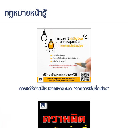
กฎหมายหน้ารู้
การชดใช้ค่าสินไหมจากเหตุละเมิด “จากการเสียชื่อเสียง”