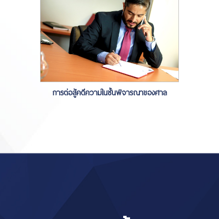
การต่อสู้คดีความในชั้นพิจารณาของศาล