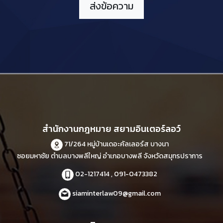
สำนักงานกฎหมาย สยามอินเตอร์ลอว์
71/264 หมู่บ้านเดอะคัลเลอร์ส บางนา
ซอยมหาชัย ตำบลบางพลีใหญ่ อำเภอบางพลี จังหวัดสมุทรปราการ
02-1217414 , 091-0473382
siaminterlaw09@gmail.com