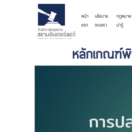
หน้า
นโยบาย
กฎหมาย
แรก
ของเรา
น่ารู้
หลักเกณฑ์พ