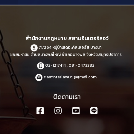
สำนักงานกฎหมาย สยามอินเตอร์ลอว์
71/264 หมู่บ้านเดอะคัลเลอร์ส บางนา
ซอยมหาชัย ตำบลบางพลีใหญ่ อำเภอบางพลี จังหวัดสมุทรปราการ
02-1217414 , 091-0473382
siaminterlaw09@gmail.com
ติดตามเรา