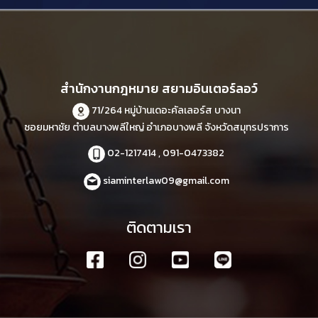
สำนักงานกฎหมาย สยามอินเตอร์ลอว์
71/264 หมู่บ้านเดอะคัลเลอร์ส บางนา
ซอยมหาชัย ตำบลบางพลีใหญ่ อำเภอบางพลี จังหวัดสมุทรปราการ
02-1217414 , 091-0473382
siaminterlaw09@gmail.com
ติดตามเรา