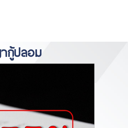
https://www.miyosushi.net/
slot
slot
gov.co/
thailand
depo 5k
ากู้ปลอม