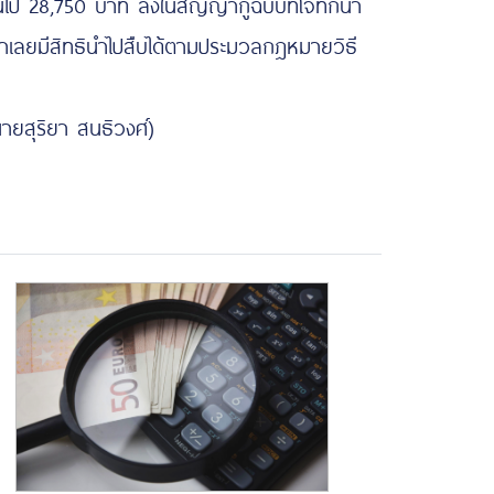
ินไป 28,750 บาท ลงในสัญญากู้ฉบับที่โจทก์นำ
จำเลยมีสิทธินำไปสืบได้ตามประมวลกฎหมายวิธี
สุริยา สนธิวงศ์)