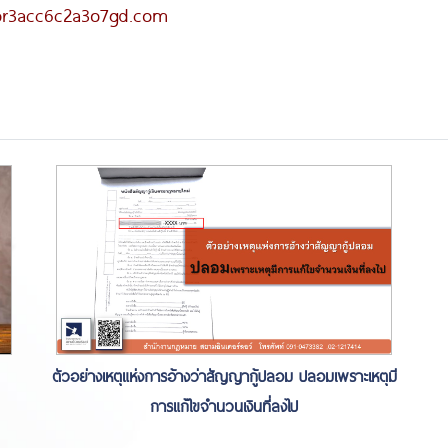
or3acc6c2a3o7gd.com
ตัวอย่างเหตุแห่งการอ้างว่าสัญญากู้ปลอม ปลอมเพราะเหตุมี
การแก้ไขจำนวนเงินที่ลงไป