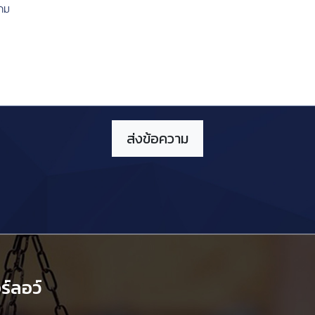
์ลอว์