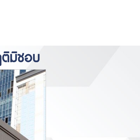
https://www.miyosushi.net/
slot
slot
gov.co/
thailand
depo 5k
ฤติมิชอบ