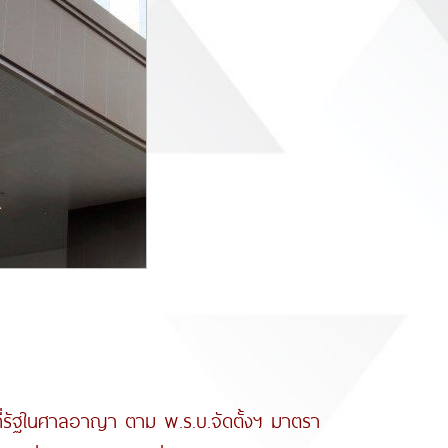
ัฐในศาลอาญา ตาม พ.ร.บ.จัดตั้งฯ มาตรา