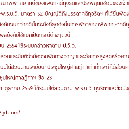
าพิพากษาคดีของแผนกคดีทุจริตและประพฤติมิชอบของเจ้าหน้า
บ.วิ. มาตรา 52 บัญญัติถึงบรรดาคดีทุจริตฯ ที่ได้ยื่นฟ้องไว้ก่
้บังคับจนกว่าคดีนั้นจะถึงที่สุดดังนั้นการพิจารณาพิพากษาคดี
ีผลบังคับใช้แยกเป็นกรณีต่างๆดังนี้
 2554 ใช้ระบบกล่าวหาตาม ป.วิ.อ.
ะมีมติว่ามีความผิดทางอาญาและอัยการสูงสุดหรือคณะกรรมก
ไต่สวนตามระเบียบที่ประชุมใหญ่ศาลฎีกาเท่าที่กระทำได้ส่วนคดีท
ระชุมใหญ่ศาลฎีกาฯ ข้อ 23
1 ตุลาคม 2559 ใช้ระบบไต่สวนตาม พ.ร.บ.วิ ทุจริตฯและข้อบ
7gd.com/