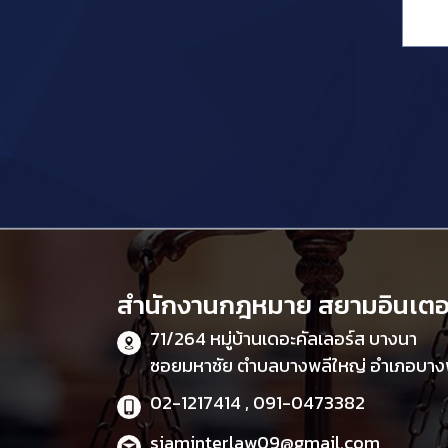
สำนักงานกฎหมาย สยามอินเตอร
71/264 หมู่บ้านเดอะคัลเลอร์ส บางนา
ซอยมหาชัย ตำบลบางพลีใหญ่ อำเภอบางพ
02-1217414 , 091-0473382
siaminterlaw09@gmail.com