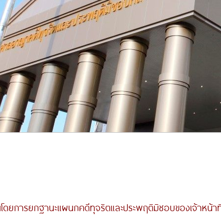
รยกฐานะแผนกคดีทุจริตและประพฤติมิชอบของเจ้าหน้าที่ร