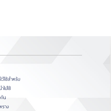
https://www.miyosushi.net/
slot
slot
gov.co/
thailand
depo 5k
ว้ใช้สำหรับ
ำไปใช้
งกัน
มพราง