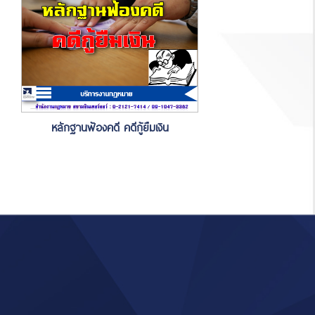
หลักฐานฟ้องคดี คดีกู้ยืมเงิน