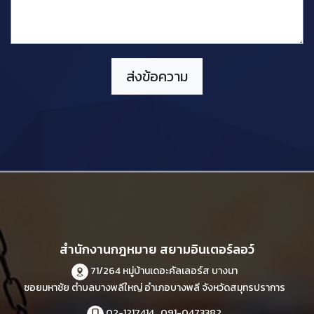
สำนักงานกฎหมาย สยามอินเตอร์ลอว์
71/264 หมู่บ้านเดอะคัลเลอร์ส บางนา
ซอยมหาชัย ตำบลบางพลีใหญ่ อำเภอบางพลี จังหวัดสมุทรปราการ
02-1217414 , 091-0473382