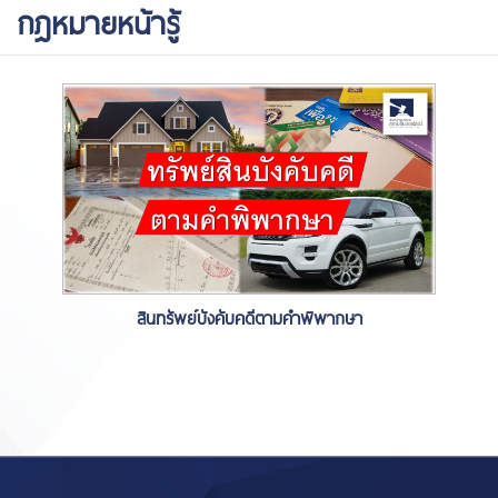
กฎหมายหน้ารู้
สินทรัพย์บังคับคดีตามคำพิพากษา