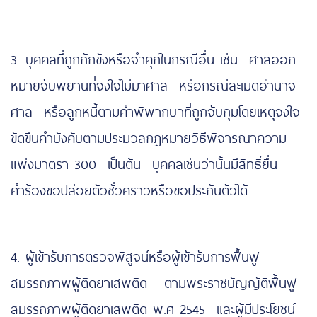
3. บุคคลที่ถูกกักขังหรือจำคุกในกรณีอื่น เช่น ศาลออก
หมายจับพยานที่จงใจไม่มาศาล หรือกรณีละเมิดอำนาจ
ศาล หรือลูกหนี้ตามคำพิพากษาที่ถูกจับกุมโดยเหตุจงใจ
ขัดขืนคำบังคับตามประมวลกฎหมายวิธีพิจารณาความ
แพ่งมาตรา 300 เป็นต้น บุคคลเช่นว่านั้นมีสิทธิ์ยื่น
คำร้องขอปล่อยตัวชั่วคราวหรือขอประกันตัวได้
4. ผู้เข้ารับการตรวจพิสูจน์หรือผู้เข้ารับการฟื้นฟู
สมรรถภาพผู้ติดยาเสพติด ตามพระราชบัญญัติฟื้นฟู
สมรรถภาพผู้ติดยาเสพติด พ.ศ 2545 และผู้มีประโยชน์