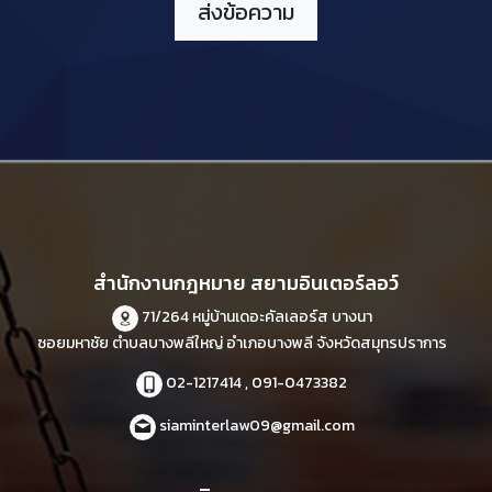
สำนักงานกฎหมาย สยามอินเตอร์ลอว์
71/264 หมู่บ้านเดอะคัลเลอร์ส บางนา
ซอยมหาชัย ตำบลบางพลีใหญ่ อำเภอบางพลี จังหวัดสมุทรปราการ
02-1217414 , 091-0473382
siaminterlaw09@gmail.com