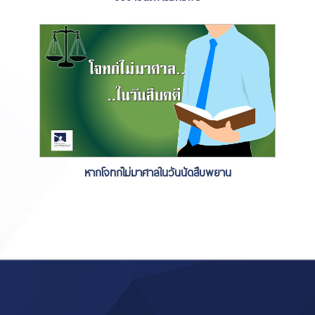
หากโจทก์ไม่มาศาลในวันนัดสืบพยาน