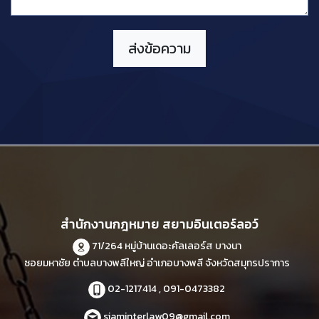
สำนักงานกฎหมาย สยามอินเตอร์ลอว์
71/264 หมู่บ้านเดอะคัลเลอร์ส บางนา
ซอยมหาชัย ตำบลบางพลีใหญ่ อำเภอบางพลี จังหวัดสมุทรปราการ
02-1217414 , 091-0473382
siaminterlaw09@gmail.com