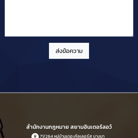
สำนักงานกฎหมาย สยามอินเตอร์ลอว์
71/264 หมู่บ้านเดอะคัลเลอร์ส บางนา