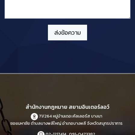
สำนักงานกฎหมาย สยามอินเตอร์ลอว์
71/264 หมู่บ้านเดอะคัลเลอร์ส บางนา
ซอยมหาชัย ตำบลบางพลีใหญ่ อำเภอบางพลี จังหวัดสมุทรปราการ
02-1217414 , 091-0473382