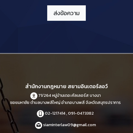
สำนักงานกฎหมาย สยามอินเตอร์ลอว์
71/264 หมู่บ้านเดอะคัลเลอร์ส บางนา
ซอยมหาชัย ตำบลบางพลีใหญ่ อำเภอบางพลี จังหวัดสมุทรปราการ
02-1217414 , 091-0473382
siaminterlaw09@gmail.com