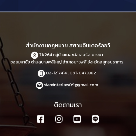
สำนักงานกฎหมาย สยามอินเตอร์ลอว์
71/264 หมู่บ้านเดอะคัลเลอร์ส บางนา
ซอยมหาชัย ตำบลบางพลีใหญ่ อำเภอบางพลี จังหวัดสมุทรปราการ
02-1217414 , 091-0473382
siaminterlaw09@gmail.com
ติดตามเรา