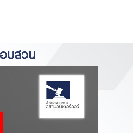
https://www.miyosushi.net/
slot
slot
gov.co/
thailand
depo 5k
นสอบสวน