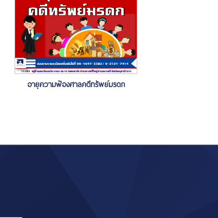
อายุความฟ้องศาลคดีทรัพย์มรดก