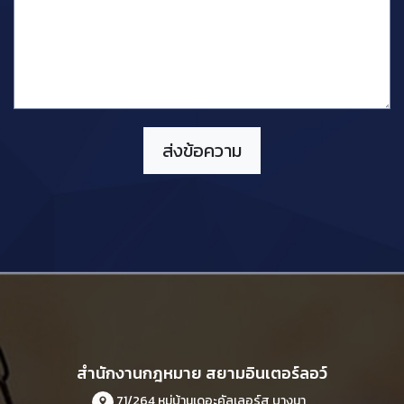
สำนักงานกฎหมาย สยามอินเตอร์ลอว์
71/264 หมู่บ้านเดอะคัลเลอร์ส บางนา