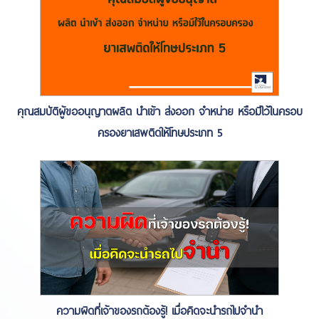
คุณสมบัติผู้ขออนุญาตผลิต นำเข้า ส่งออก จำหน่าย หรือมีไว้ในครอบ
ครองยาเสพติดให้โทษประเภท 5
ความผิดที่เจ้าของรถต้องรู้! เมื่อคิดจะนำรถไปจำนำ