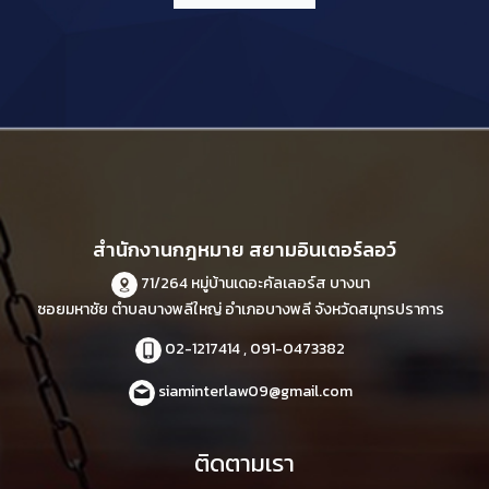
สำนักงานกฎหมาย สยามอินเตอร์ลอว์
71/264 หมู่บ้านเดอะคัลเลอร์ส บางนา
ซอยมหาชัย ตำบลบางพลีใหญ่ อำเภอบางพลี จังหวัดสมุทรปราการ
02-1217414 , 091-0473382
siaminterlaw09@gmail.com
ติดตามเรา