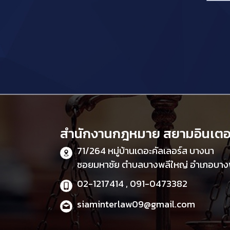
สำนักงานกฎหมาย สยามอินเตอร
71/264 หมู่บ้านเดอะคัลเลอร์ส บางนา
ซอยมหาชัย ตำบลบางพลีใหญ่ อำเภอบางพ
02-1217414 , 091-0473382
siaminterlaw09@gmail.com