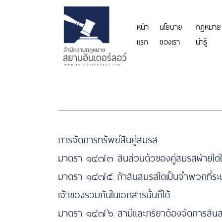
หน้า
นโยบาย
กฎหมาย
แรก
ของเรา
น่ารู้
การจัดการทรัพย์สินคู่สมรส
มาตรา ๑๔๗๓ สินส่วนตัวของคู่สมรสฝ่ายใดให้ฝ
มาตรา ๑๔๗๕ ถ้าสินสมรสใดเป็นจำพวกที่ระบุไ
เจ้าของรวมกันในเอกสารนั้นก็ได้
มาตรา ๑๔๗๖ สามีและภริยาต้องจัดการสินสมร