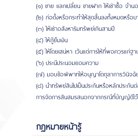
(๑) ขาย แลกเปลี่ยน ขายฝาก ให้เช่าซื้อ จำน
(๒) ก่อตั้งหรือกระทำให้สุดสิ้นลงทั้งหมดหรือ
(๓) ให้เช่าอสังหาริมทรัพย์เกินสามปี
(๔) ให้กู้ยืมเงิน
(๕) ให้โดยเสน่หา เว้นแต่การให้ที่พอควรแก่
(๖) ประนีประนอมยอมความ
(๗) มอบข้อพิพาทให้อนุญาโตตุลาการวินิจฉั
(๘) นำทรัพย์สินไปเป็นประกันหรือหลักประกัน
การจัดการสินสมรสนอกจากกรณีที่บัญญัติไว้ใ
กฎหมายหน้ารู้