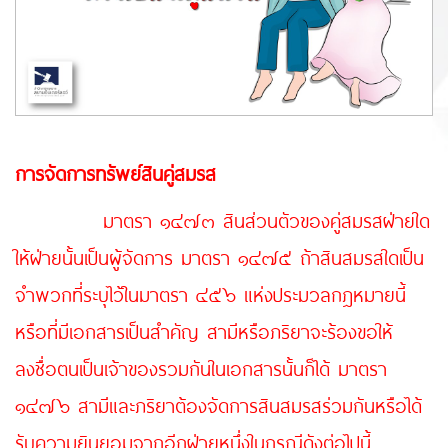
การจัดการทรัพย์สินคู่สมรส
มาตรา ๑๔๗๓ สินส่วนตัวของคู่สมรสฝ่ายใด
ให้ฝ่ายนั้นเป็นผู้จัดการ มาตรา ๑๔๗๕ ถ้าสินสมรสใดเป็น
จำพวกที่ระบุไว้ในมาตรา ๔๕๖ แห่งประมวลกฎหมายนี้
หรือที่มีเอกสารเป็นสำคัญ สามีหรือภริยาจะร้องขอให้
ลงชื่อตนเป็นเจ้าของรวมกันในเอกสารนั้นก็ได้ มาตรา
๑๔๗๖ สามีและภริยาต้องจัดการสินสมรสร่วมกันหรือได้
รับความยินยอมจากอีกฝ่ายหนึ่งในกรณีดังต่อไปนี้