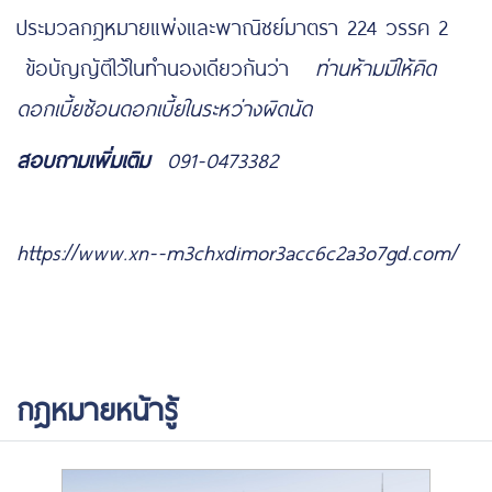
ประมวลกฎหมายแพ่งและพาณิชย์มาตรา 224 วรรค 2
ข้อบัญญัติไว้ในทำนองเดียวกันว่า
ท่านห้ามมิให้คิด
ดอกเบี้ยซ้อนดอกเบี้ยในระหว่างผิดนัด
สอบถามเพิ่มเติม
091-0473382
https://www.highlandstheatre.com/
https://www.xn--m3chxdimor3acc6c2a3o7gd.com/
กฎหมายหน้ารู้