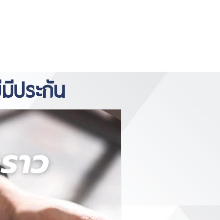
https://www.miyosushi.net/
slot
slot
gov.co/
thailand
depo 5k
มีประกัน