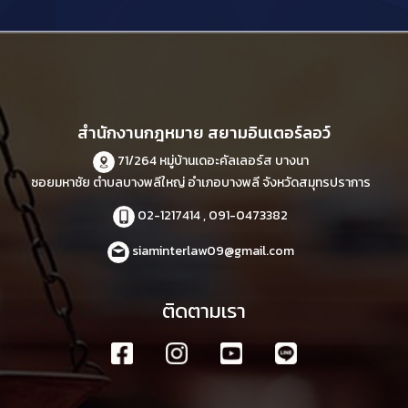
สำนักงานกฎหมาย สยามอินเตอร์ลอว์
71/264 หมู่บ้านเดอะคัลเลอร์ส บางนา
ซอยมหาชัย ตำบลบางพลีใหญ่ อำเภอบางพลี จังหวัดสมุทรปราการ
02-1217414 , 091-0473382
siaminterlaw09@gmail.com
ติดตามเรา