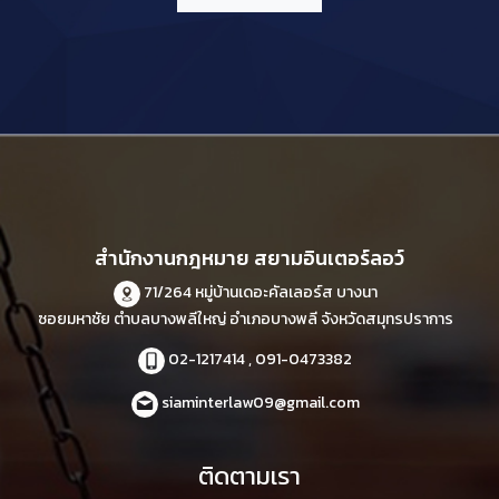
สำนักงานกฎหมาย สยามอินเตอร์ลอว์
71/264 หมู่บ้านเดอะคัลเลอร์ส บางนา
ซอยมหาชัย ตำบลบางพลีใหญ่ อำเภอบางพลี จังหวัดสมุทรปราการ
02-1217414 , 091-0473382
siaminterlaw09@gmail.com
ติดตามเรา