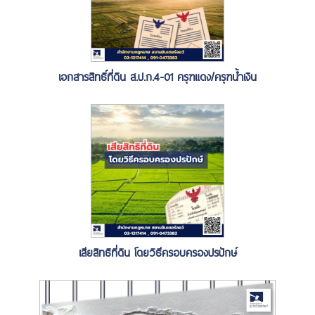
เอกสารสิทธิ์ที่ดิน ส.ป.ก.4-01 ครุฑแดง/ครุฑน้ำเงิน
เสียสิทธิที่ดิน โดยวิธีครอบครองปรปักษ์