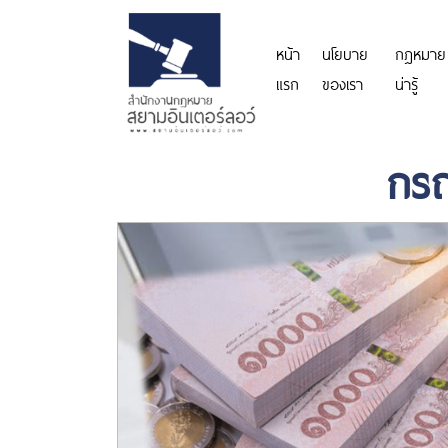
หน้า
นโยบาย
กฎหมาย
แรก
ของเรา
น่ารู้
กรณ