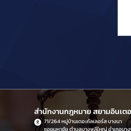
สำนักงานกฎหมาย สยามอินเตอร
71/264 หมู่บ้านเดอะคัลเลอร์ส บางนา
ซอยมหาชัย ตำบลบางพลีใหญ่ อำเภอบางพ