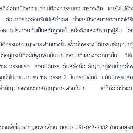
งโจทก์มีใจความว่าไม่ต้องการรบกวนตรวจอีก เขายังไม่ใช้จะเอา
่ได้ ต่อมาตรวจส่งครับไปให้จำเลย จำเลยมีจดหมายตอบว่าได
ายทั้งหมดประกอบกันเป็นหลักฐานเป็นหนังสือแห่งสัญญากู้ยืม โจทก
ิติกรรมสัญญาขายฝากทางขึ้นเพื่ออำพรางนิติกรรมสัญญากู
่างคู่กรณีที่จะไม่ผูกพันกันตามเจตนาที่แสดงออกมานั้น วิธี
วรรคแรก ส่วนนิติกรรมอันหลังคือ สัญญากู้เงินที่ถูกอำพร
กนำไปตามมาตรา 118 วรรค 2 ในกรณีเช่นนี้ แม้นิติกรรมสัญญากู
ู้เป็นสำคัญต่างหากจากสัญญาขายฝากก็ตาม แต่ก็ถือได้ว่าเอก
วามผู้เชี่ยวชาญเฉพาะด้าน ติดต่อ 091-047-3382 (ทนายสุร