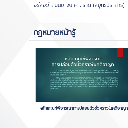
อร์ลอว์ ถนนบางนา- ตราด (สมุทรปราการ)
กฎหมายหน้ารู้
หลักเกณฑ์พิจารณาการปล่อยตัวชั่วคราวในคดีอาญา