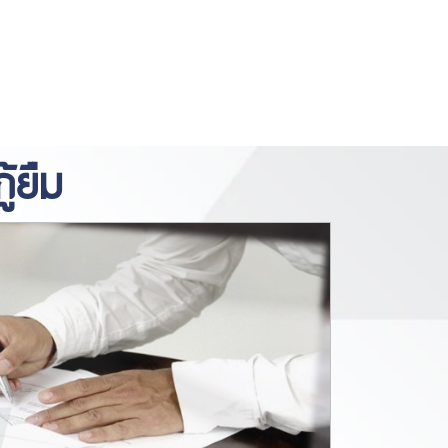
https://www.miyosushi.net/
slot
slot
gov.co/
thailand
depo 5k
้ยืม