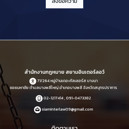
สำนักงานกฎหมาย สยามอินเตอร์ลอว์
71/264 หมู่บ้านเดอะคัลเลอร์ส บางนา
ซอยมหาชัย ตำบลบางพลีใหญ่ อำเภอบางพลี จังหวัดสมุทรปราการ
02-1217414 , 091-0473382
siaminterlaw09@gmail.com
ติดตามเรา